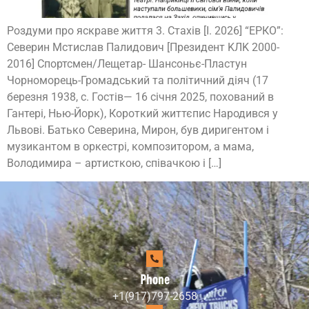
Роздуми про яскраве життя 3. Стахів [I. 2026] “ЕРКО”:
Северин Мстислав Палидович [Президент KЛK 2000-
2016] Спортсмен/Лещетар- Шансоньє-Пластун
Чорноморець-Громадський та політичний діяч (17
березня 1938, с. Гостів— 16 січня 2025, похований в
Гантерi, Нью-Йорк), Короткий життєпис Народився у
Львові. Батько Северинa, Мирон, був диригентом і
музикантом в оркестрі, композитором, а мамa,
Володимира – артисткою, співачкою і […]
Phone
+1(917)797-2658